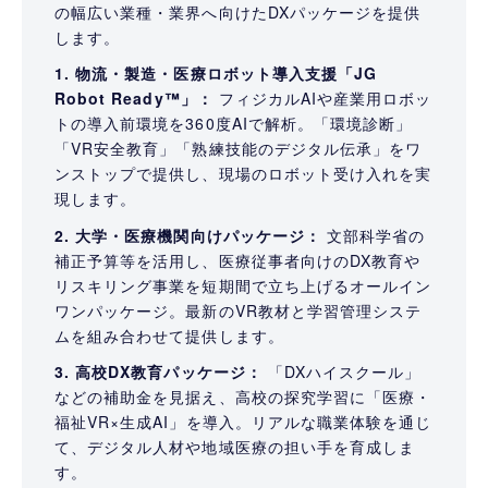
の幅広い業種・業界へ向けたDXパッケージを提供
します。
1. 物流・製造・医療ロボット導入支援「JG
Robot Ready™」：
フィジカルAIや産業用ロボッ
トの導入前環境を360度AIで解析。「環境診断」
「VR安全教育」「熟練技能のデジタル伝承」をワ
ンストップで提供し、現場のロボット受け入れを実
現します。
2. 大学・医療機関向けパッケージ：
文部科学省の
補正予算等を活用し、医療従事者向けのDX教育や
リスキリング事業を短期間で立ち上げるオールイン
ワンパッケージ。最新のVR教材と学習管理システ
ムを組み合わせて提供します。
3. 高校DX教育パッケージ：
「DXハイスクール」
などの補助金を見据え、高校の探究学習に「医療・
福祉VR×生成AI」を導入。リアルな職業体験を通じ
て、デジタル人材や地域医療の担い手を育成しま
す。