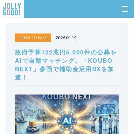
政府予算122兆円6,000件の公募をAIで自動マッチング。
TOP
NEWS
「KOUBO NEXT」参画で補助金活用DXを加速！
2026.04.14
PRESS RELEASE
政府予算122兆円6,000件の公募を
AIで自動マッチング。「KOUBO
NEXT」参画で補助金活用DXを加
速！