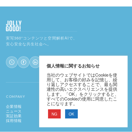
実写360°コンテンツと空間解析AIで、
安心安全な共生社会へ。
個人情報に関するお知らせ
当社のウェブサイトではCookieを使
用して、お客様の好みを記憶し、繰
り返しアクセスすることで、最も関
連性の高いエクスペリエンスを提供
します。「OK」をクリックすると、
COMPANY
SERVICES
すべてのCookieの使用に同意したこ
とになります。
企業情報
JOLLYGOOD+
ニュース
FACE DUO
NG
OK
実証効果
Multimodal AI Lab
採用情報
JG Robot Ready
公募事業支援