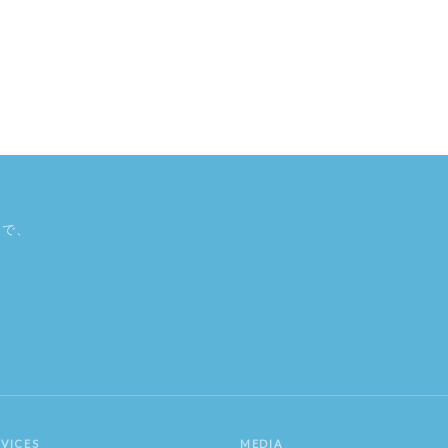
Iで、
RVICES
MEDIA