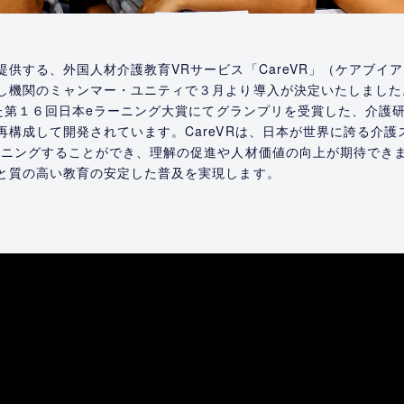
供する、外国人材介護教育VRサービス「CareVR」（ケアブイ
し機関のミャンマー・ユニティで３月より導入が決定いたしました
れた第１６回日本eラーニング大賞にてグランプリを受賞した、介護
再構成して開発されています。CareVRは、日本が世界に誇る介
ニングすることができ、理解の促進や人材価値の向上が期待できます
と質の高い教育の安定した普及を実現します。