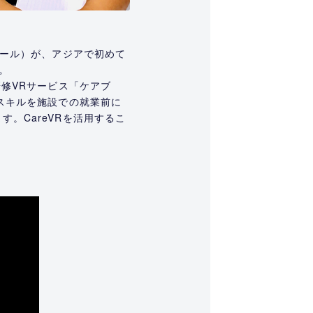
アール）が、アジアで初めて
。
研修VRサービス「ケアブ
護スキルを施設での就業前に
。CareVRを活用するこ