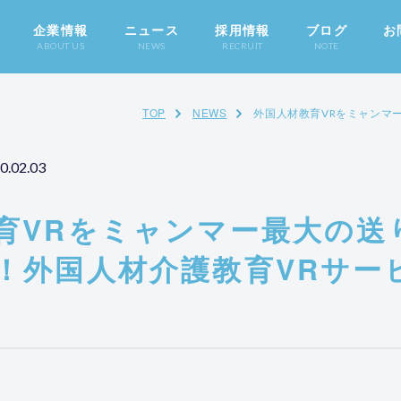
企業情報
ニュース
採用情報
ブログ
お
ABOUT US
NEWS
RECRUIT
NOTE
TOP
NEWS
外国人材教育VRをミャンマー
0.02.03
育VRをミャンマー最大の送
！外国人材介護教育VRサー
」