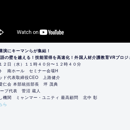
講演にキーマンらが集結！
言語の壁を越える！技能習得を高速化！外国人材介護教育VRプロジ
１２日（水）１１時４０分〜１２時４０分
ト 南ホール セミナー会場H
ッド代表取締役CEO 上路健介
愛仁会 本部統括部長 坪 茂典
ープ代表 菅沼 蔵人
し機関 ミャンマー・ユニティ 最高顧問 北中 彰
ちら