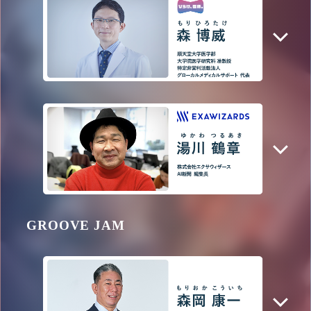
GROOVE JAM