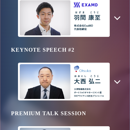
KEYNOTE SPEECH #2
PREMIUM TALK SESSION